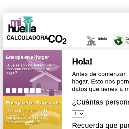
Inicio
C
hu
Energía en el hogar
Hola!
¿Cuáles son los hábitos de
consumo energético en tu
hogar?
Antes de comenzar, 
hogar. Esto nos perm
datos que tienes a m
5 preguntas
¿Cuántas persona
Energía en el Transporte
¿Cómo te mueves por la
ciudad? ¿Tienes tu propio
transporte o utilizas la
locomoción pública?
Recuerda que pue